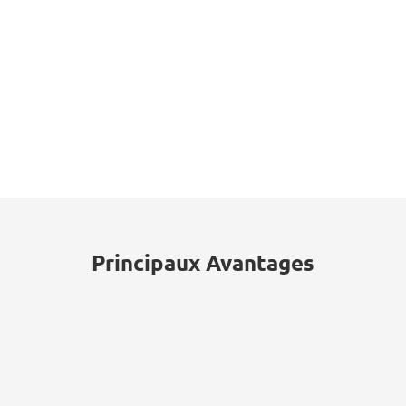
détaillants initiées par hameçonnage
d'identifiants.
62%
Consommateurs manquant de
confiance dans la sécurité de leurs
données chez les détaillants.
Principaux Avantages