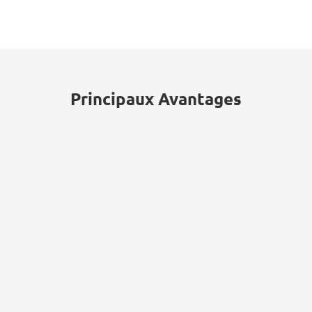
sous-traitants de la défense,
représentant 70 % de toutes les
violations de données dans le secteur
de la défense.
Principaux Avantages