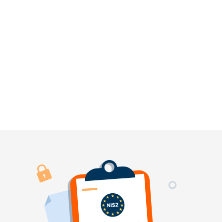
NIS2, mais beaucoup peinent avec des
formations et des évaluations de
sécurité incohérentes.
€10M
Les entités essentielles peuvent faire
face à des amendes allant jusqu'à 10
millions d'euros ou 2% du chiffre
d'affaires annuel mondial.