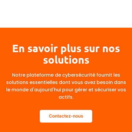
Le secteur de l'énergie représentait 16 %
des cyberattaques dans le monde,
avec des menaces incluant les
ransomwares, le vol de données et la
fraude à la facturation.
En savoir plus sur nos
solutions
Notre plateforme de cybersécurité fournit les
solutions essentielles dont vous avez besoin dans
le monde d'aujourd'hui pour gérer et sécuriser vos
actifs.
Contactez-nous