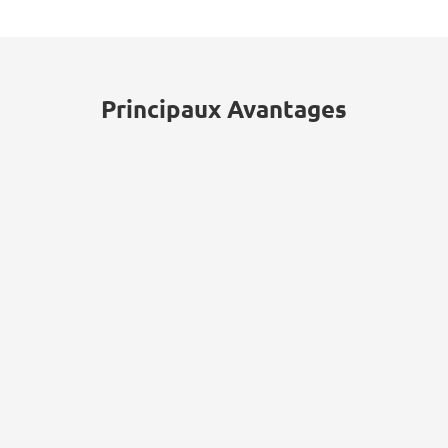
financier et de l'assurance, en faisant
des cibles fréquentes pour le vol
d'identifiants.
Principaux Avantages