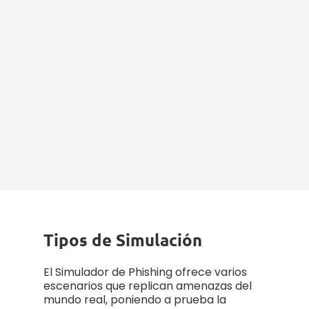
Analizar e
Informar
Rastree la conciencia de
ciberseguridad de su equipo
con análisis detallados e
informes, identificando
vulnerabilidades, midiendo el
progreso y mejorando las
estrategias de defensa.
Tipos de Simulación
El Simulador de Phishing ofrece varios
escenarios que replican amenazas del
mundo real, poniendo a prueba la