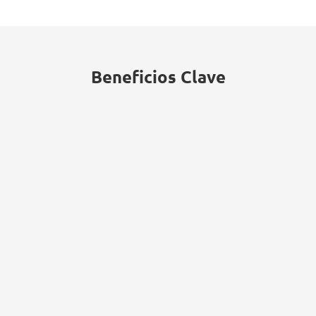
financiero y de seguros, convirtiéndolos
en objetivos frecuentes para el robo de
credenciales.
Beneficios Clave