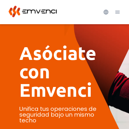
Asóciate
con
Emvenci
Unifica tus operaciones de
seguridad bajo un mismo
techo