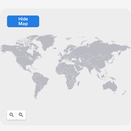
Hide
Map