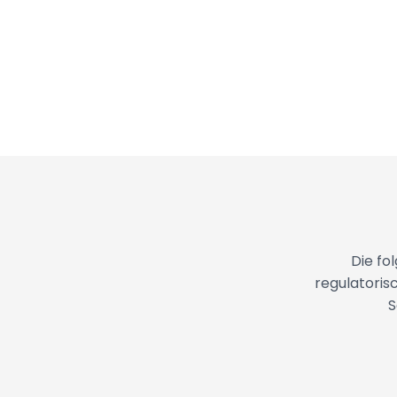
Datenblatt
Die fo
regulatoris
S