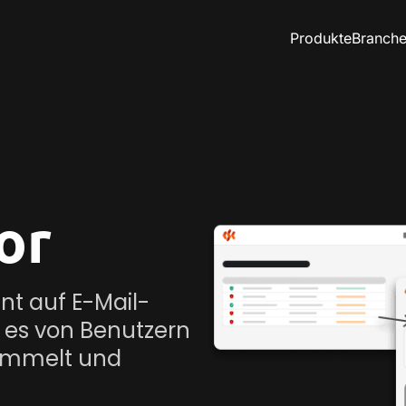
Produkte
Branch
or
ent auf E-Mail-
m es von Benutzern
ammelt und