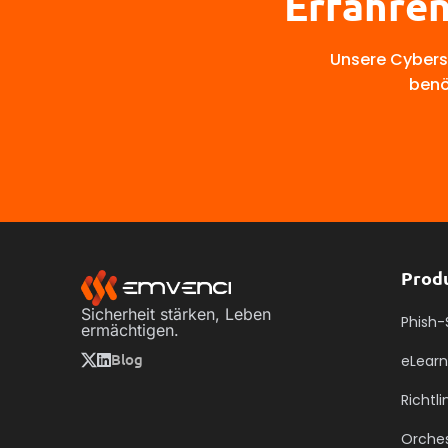
Erfahren
Unsere Cyberse
benö
Prod
Sicherheit stärken, Leben
Phish-
ermächtigen.
Blog
eLearn
Richtl
Orches