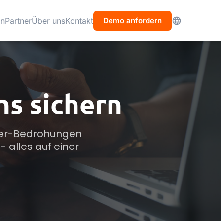
en
Partner
Über uns
Kontakt
Demo anfordern
s sichern
ber-Bedrohungen 
 alles auf einer 