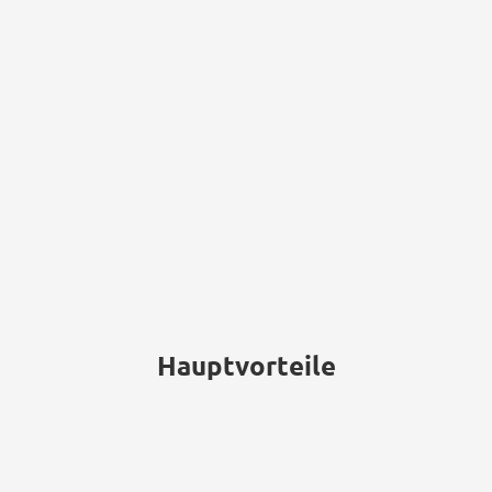
18,3 Mrd.
40%
$
Reduzierung der
Arbeitsbelastung für die
Einhaltung von
weltweit durch
Vorschriften durch
Bankbetrug verloren.
automatisierte
Sicherheitslösungen.
Hauptvorteile