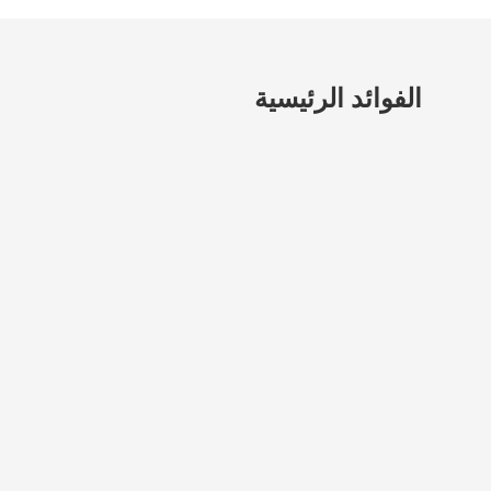
سنويًا بسبب توقف العمليات وفقدان الإنتاجية
وتكاليف خرق البيانات.
الفوائد الرئيسية