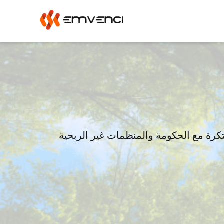
شبكة Emvenci ملتزمة بإحداث تغيير اجتماعي وتعزيز الاستدامة البيئية. من خلال العمل بطرق مبتكرة مع الحكومة والمنظمات غير الربحية 