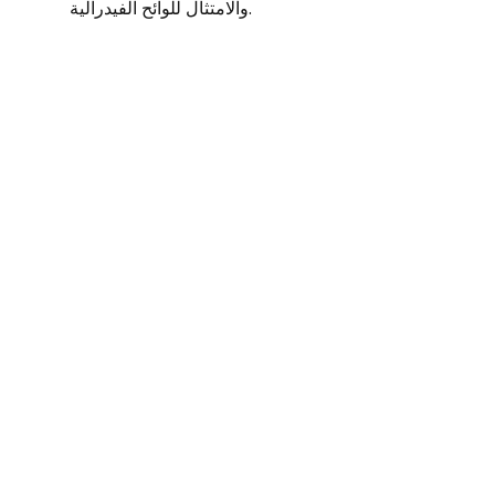
والامتثال للوائح الفيدرالية.
300%
في عام 2024، شهدت الوكالات الحكومية زيادة
بنسبة 300٪ في هجمات الفدية مقارنة بالعام
السابق.
60%