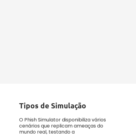
Analisar &
Reportar
Acompanhe o nível de
consciencialização em
cibersegurança da sua equipa
com análises e relatórios
detalhados, identificando
vulnerabilidades, medindo o
progresso e reforçando as
estratégias de defesa.
Tipos de Simulação
O Phish Simulator disponibiliza vários
cenários que replicam ameaças do
mundo real, testando a