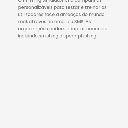
O Phishing Simulator cria campanhas
personalizáveis para testar e treinar os
utilizadores face a ameaças do mundo
real, através de email ou SMS. As
organizações podem adaptar cenários,
incluindo smishing e spear phishing.
Simular
Uma campanha de simulação
de phishing é um exercício
controlado que testa a