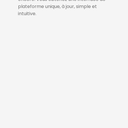
plateforme unique, à jour, simple et
intuitive.
Configuration
Dynamique des Cours
eLearning
Créez des contenus eLearning
hautement personnalisables.
Groupes d'Utilisateurs