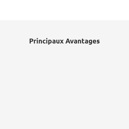
sous-traitants de la défense,
représentant 70 % de toutes les
violations de données dans le secteur
de la défense.
Principaux Avantages