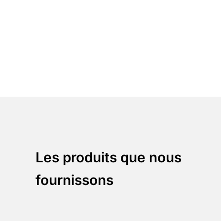
Réduire le bruit
Corrélez et priorisez les données
pour fournir les informations
commerciales pertinentes
Intégrez-vous à votre
entreprise
Unifiez votre environnement
avec notre plateforme via l'API
RESTful pour améliorer
davantage les capacités fournies.
Les produits que nous
fournissons