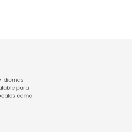
e idiomas
alable para
locales como