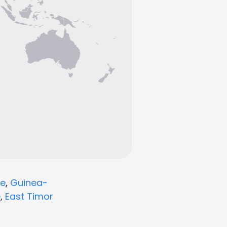
e
,
Guinea-
e
,
East Timor