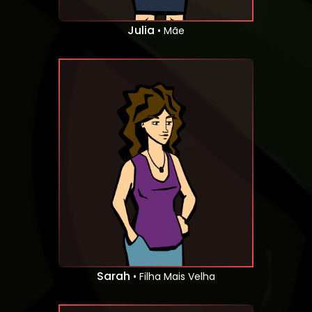
Julia
• Mãe
Sarah
• Filha Mais Velha