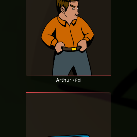
Arthur
• Pai