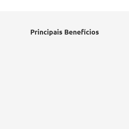
paragens operacionais, perda de
produtividade e custos associados a
violações de dados.
Principais Benefícios