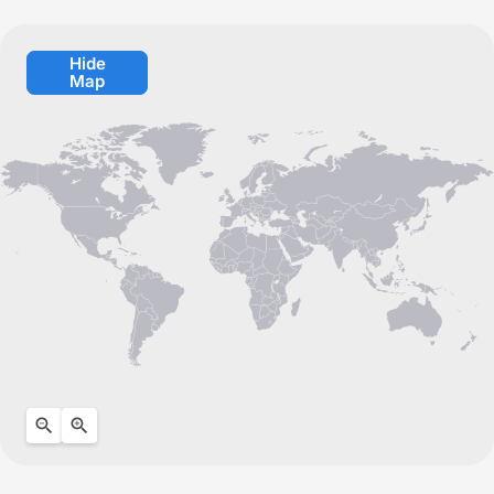
Hide
Map