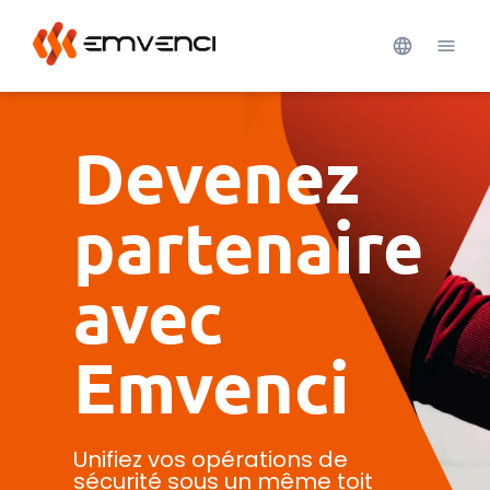
Devenez
partenaire
avec
Emvenci
Unifiez vos opérations de
sécurité sous un même toit