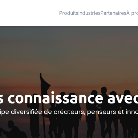
Produits
Industries
Partenaires
À pr
s connaissance ave
pe diversifiée de créateurs, penseurs et inn