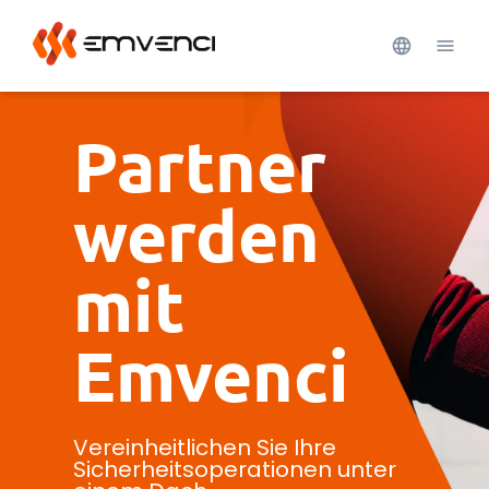
Partner
werden
mit
Emvenci
Vereinheitlichen Sie Ihre
Sicherheitsoperationen unter